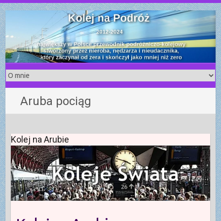
S
k
i
p
t
o
c
o
Aruba pociąg
n
t
e
n
Kolej na Arubie
t