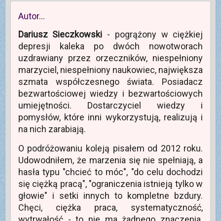
Autor…
Dariusz Sieczkowski
- pogrążony w ciężkiej
depresji kaleka po dwóch nowotworach
uzdrawiany przez orzeczników, niespełniony
marzyciel, niespełniony naukowiec, największa
szmata współczesnego świata. Posiadacz
bezwartościowej wiedzy i bezwartościowych
umiejętności. Dostarczyciel wiedzy i
pomysłów, które inni wykorzystują, realizują i
na nich zarabiają.
O podróżowaniu koleją pisałem od 2012 roku.
Udowodniłem, że marzenia się nie spełniają, a
hasła typu "chcieć to móc", "do celu dochodzi
się ciężką pracą", "ograniczenia istnieją tylko w
głowie" i setki innych to kompletne bzdury.
Chęci, ciężka praca, systematyczność,
wytrwałość - to nie ma żadnego znaczenia.