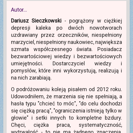
Autor…
Dariusz Sieczkowski
- pogrążony w ciężkiej
depresji kaleka po dwóch nowotworach
uzdrawiany przez orzeczników, niespełniony
marzyciel, niespełniony naukowiec, największa
szmata współczesnego świata. Posiadacz
bezwartościowej wiedzy i bezwartościowych
umiejętności. Dostarczyciel wiedzy i
pomysłów, które inni wykorzystują, realizują i
na nich zarabiają.
O podróżowaniu koleją pisałem od 2012 roku.
Udowodniłem, że marzenia się nie spełniają, a
hasła typu "chcieć to móc", "do celu dochodzi
się ciężką pracą", "ograniczenia istnieją tylko w
głowie" i setki innych to kompletne bzdury.
Chęci, ciężka praca, systematyczność,
wytrwałość - to nie ma żadnego znaczenia.