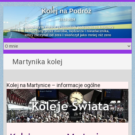
S
k
i
p
t
o
c
o
Martynika kolej
n
t
e
n
Kolej na Martynice – informacje ogólne
t