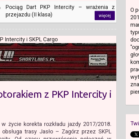
Pociąg Dart PKP Intercity – wrażenia z
a
O p
przejazdu (II klasa)
więcej
20
mar
typ
 Intercity i SKPL Cargo
do
"og
gł
kom
pr
wyt
zn
torakiem z PKP Intercity i
pie
Twi
w życie korekta rozkładu jazdy 2017/2018.
 obsługa trasy Jasło – Zagórz przez SKPL
rcity. Od czasu przywrócenia połączeń w