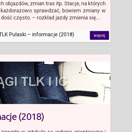
h objazdów, zmian tras itp. Stacje, na których
y każdorazowo sprawdzać, bowiem zmiany w
dość często. – rozkład jazdy zmienia się…
TLK Pułaski – informacje (2018)
więcej
macje (2018)
awarte w artykule są jedynie orientacyjne i