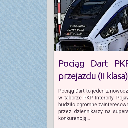
Pociąg Dart PKP
przejazdu (II klasa
Pociąg Dart to jeden z nowoc
w taborze PKP Intercity. Poja
budziło ogromne zainteresow
przez dziennikarzy na super
konkurencją…