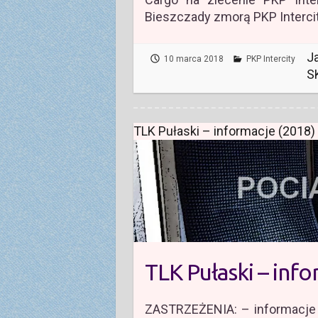
Bieszczady zmorą PKP Interci
J
10 marca 2018
PKP Intercity
S
TLK Pułaski – informacje (2018)
TLK Pułaski – inf
ZASTRZEŻENIA: – informacje z