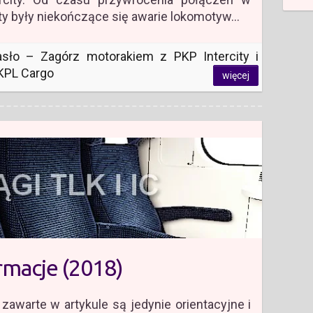
ty były niekończące się awarie lokomotyw…
asło – Zagórz motorakiem z PKP Intercity i
KPL Cargo
więcej
ormacje (2018)
awarte w artykule są jedynie orientacyjne i