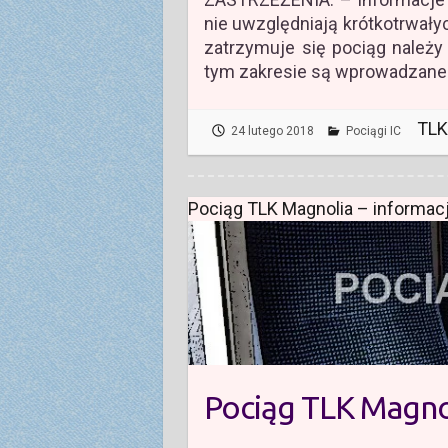
nie uwzględniają krótkotrwałyc
zatrzymuje się pociąg należ
tym zakresie są wprowadzane 
TLK
24 lutego 2018
Pociągi IC
Pociąg TLK Magnolia – informac
Pociąg TLK Magnol