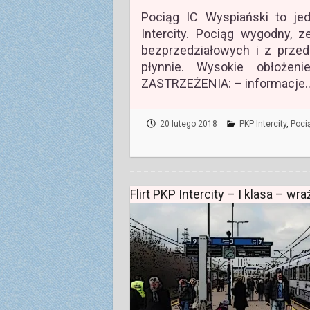
Pociąg IC Wyspiański to je
Intercity. Pociąg wygodny,
bezprzedziałowych i z przedz
płynnie. Wysokie obłożen
ZASTRZEŻENIA: – informacje
20 lutego 2018
PKP Intercity
,
Pocią
Flirt PKP Intercity – I klasa – wr