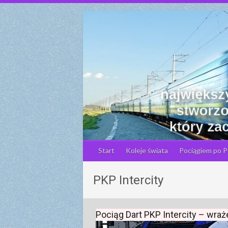
S
k
i
p
t
o
c
o
n
t
e
n
Start
Koleje świata
Pociągiem po P
t
PKP Intercity
Pociąg Dart PKP Intercity – wraże