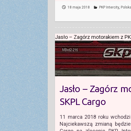
18 maja 2018
PKP Intercity
,
Polsk
Jasło – Zagórz motorakiem z PKP
Jasło – Zagórz mo
SKPL Cargo
11 marca 2018 roku wchodzi 
Najciekawszą zmianą będzie
Cargo na zlecenie PKP Inte