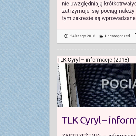
nie uwzględniają krótkotrwałyc
zatrzymuje się pociąg należ
tym zakresie są wprowadzane 
24 lutego 2018
Uncategorized
TLK Cyryl – informacje (2018)
TLK Cyryl – infor
ZASTRZEŻENIA: – informacje z