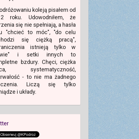
odróżowaniu koleją pisałem od
12 roku. Udowodniłem, że
zenia się nie spełniają, a hasła
u "chcieć to móc", "do celu
chodzi się ciężką pracą",
raniczenia istnieją tylko w
owie" i setki innych to
pletne bzdury. Chęci, ciężka
aca, systematyczność,
rwałość - to nie ma żadnego
aczenia. Liczą się tylko
niądze i układy.
tter