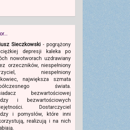
or…
iusz Sieczkowski
- pogrążony
ciężkiej depresji kaleka po
óch nowotworach uzdrawiany
ez orzeczników, niespełniony
rzyciel, niespełniony
ukowiec, największa szmata
półczesnego świata.
siadacz bezwartościowej
edzy i bezwartościowych
iejętności. Dostarczyciel
edzy i pomysłów, które inni
orzystują, realizują i na nich
abiają.