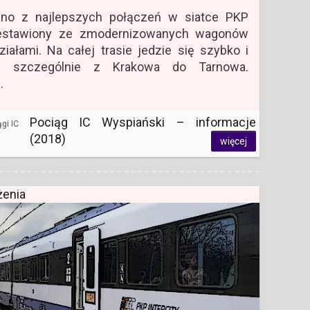
dno z najlepszych połączeń w siatce PKP
 zestawiony ze zmodernizowanych wagonów
iałami. Na całej trasie jedzie się szybko i
ie szczególnie z Krakowa do Tarnowa.
…
Pociąg IC Wyspiański – informacje
gi IC
(2018)
więcej
ażenia