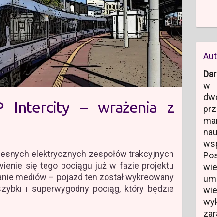
Aut
Dar
w 
dw
 Intercity – wrażenia z
prz
ma
)
na
ws
zesnych elektrycznych zespołów trakcyjnych
Po
wienie się tego pociągu już w fazie projektu
wi
anie mediów – pojazd ten został wykreowany
um
szybki i superwygodny pociąg, który będzie
wi
wyk
zar