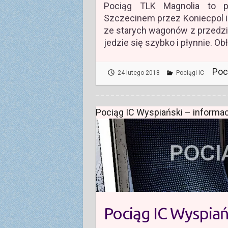
Pociąg TLK Magnolia to 
Szczecinem przez Koniecpol i 
ze starych wagonów z przedział
jedzie się szybko i płynnie. O
Poc
24 lutego 2018
Pociągi IC
Pociąg IC Wyspiański – informac
Pociąg IC Wyspiań