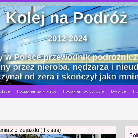
olsce
Pociągiem za granicę
Pociągiem po Europie
Dworce
Pr
nia z przejazdu (II klasa)
Pol