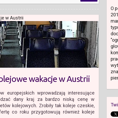
O p
20
e w Austrii
mar
typ
do
"og
gł
kom
pr
wyt
zn
lejowe wakacje w Austrii
pie
ów europejskich wprowadzają interesujące
iedzać dany kraj za bardzo niską cenę w
Twi
tów kolejowych. Zrobiły tak koleje czeskie,
fertę co roku przygotowują również koleje