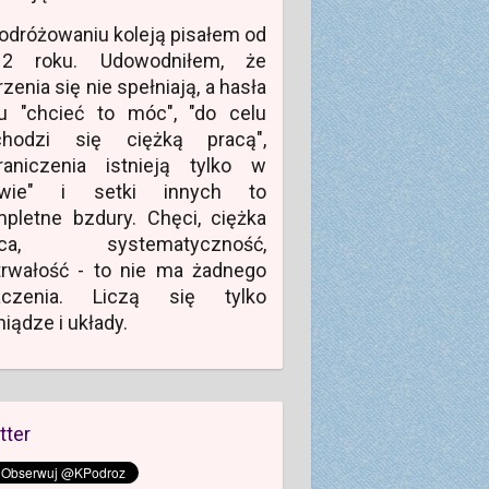
odróżowaniu koleją pisałem od
12 roku. Udowodniłem, że
zenia się nie spełniają, a hasła
u "chcieć to móc", "do celu
chodzi się ciężką pracą",
raniczenia istnieją tylko w
owie" i setki innych to
pletne bzdury. Chęci, ciężka
aca, systematyczność,
rwałość - to nie ma żadnego
aczenia. Liczą się tylko
niądze i układy.
tter