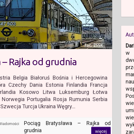
Aut
Dar
w 
 – Rajka od grudnia
dw
prz
ma
stria Belgia Białoruś Bośnia i Hercegowina
na
ra Czechy Dania Estonia Finlandia Francja
ws
 Irlandia Kosowo Litwa Luksemburg Łotwa
Po
Norwegia Portugalia Rosja Rumunia Serbia
wi
 Szwecja Turcja Ukraina Węgry…
um
wi
Pociąg Bratysława – Rajka od
wyk
Wiadomości
grudnia
zar
więcej