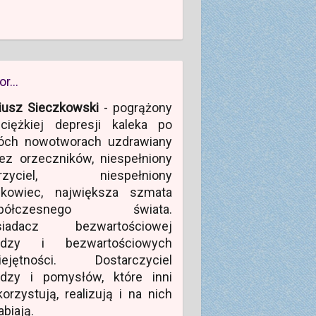
or…
iusz Sieczkowski
- pogrążony
ciężkiej depresji kaleka po
óch nowotworach uzdrawiany
ez orzeczników, niespełniony
rzyciel, niespełniony
ukowiec, największa szmata
półczesnego świata.
siadacz bezwartościowej
edzy i bezwartościowych
iejętności. Dostarczyciel
edzy i pomysłów, które inni
orzystują, realizują i na nich
abiają.