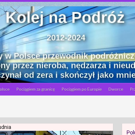
olsce
Pociągiem za granicę
Pociągiem po Europie
Dworce
Pr
udnia
Pol