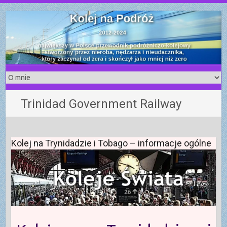
S
k
i
p
t
o
c
o
Trinidad Government Railway
n
t
e
n
Kolej na Trynidadzie i Tobago – informacje ogólne
t