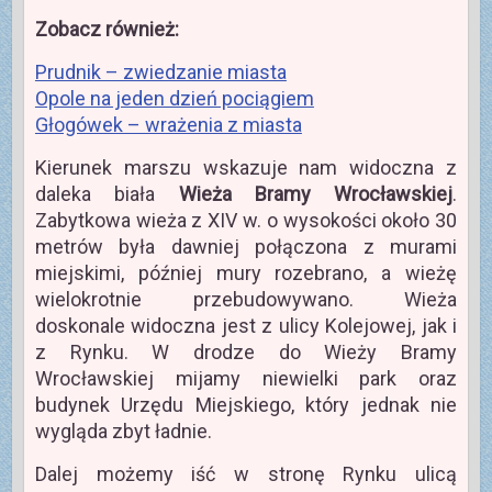
Zobacz również:
Prudnik – zwiedzanie miasta
Opole na jeden dzień pociągiem
Głogówek – wrażenia z miasta
Kierunek marszu wskazuje nam widoczna z
daleka biała
Wieża Bramy Wrocławskiej
.
Zabytkowa wieża z XIV w. o wysokości około 30
metrów była dawniej połączona z murami
miejskimi, później mury rozebrano, a wieżę
wielokrotnie przebudowywano. Wieża
doskonale widoczna jest z ulicy Kolejowej, jak i
z Rynku. W drodze do Wieży Bramy
Wrocławskiej mijamy niewielki park oraz
budynek Urzędu Miejskiego, który jednak nie
wygląda zbyt ładnie.
Dalej możemy iść w stronę Rynku ulicą