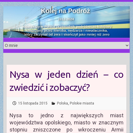
S
k
i
p
t
o
c
o
n
t
Nysa w jeden dzień – co
e
n
zwiedzić i zobaczyć?
t
15 listopada 2015
Polska
,
Polskie miasta
Nysa to jedno z największych miast
województwa opolskiego, miasto w znacznym
stopniu zniszczone po wkroczeniu Armii