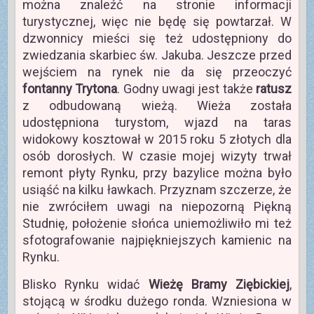
można znaleźć na stronie informacji
turystycznej, więc nie będę się powtarzał. W
dzwonnicy mieści się też udostępniony do
zwiedzania skarbiec św. Jakuba. Jeszcze przed
wejściem na rynek nie da się przeoczyć
fontanny Trytona
. Godny uwagi jest także
ratusz
z odbudowaną wieżą. Wieża została
udostępniona turystom, wjazd na taras
widokowy kosztował w 2015 roku 5 złotych dla
osób dorosłych. W czasie mojej wizyty trwał
remont płyty Rynku, przy bazylice można było
usiąść na kilku ławkach. Przyznam szczerze, że
nie zwróciłem uwagi na niepozorną Piękną
Studnię, położenie słońca uniemożliwiło mi też
sfotografowanie najpiękniejszych kamienic na
Rynku.
Blisko Rynku widać
Wieżę Bramy Ziębickiej
,
stojącą w środku dużego ronda. Wzniesiona w