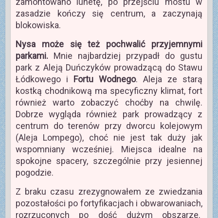
zamontowano lunetę, po przejściu mostu w
zasadzie kończy się centrum, a zaczynają
blokowiska.
Nysa może się też pochwalić przyjemnymi
parkami.
Mnie najbardziej przypadł do gustu
park z Aleją Duńczyków prowadzącą do Stawu
Łódkowego i
Fortu Wodnego
. Aleja ze starą
kostką chodnikową ma specyficzny klimat, fort
również warto zobaczyć choćby na chwilę.
Dobrze wygląda również park prowadzący z
centrum do terenów przy dworcu kolejowym
(Aleja Lompego), choć nie jest tak duży jak
wspomniany wcześniej. Miejsca idealne na
spokojne spacery, szczególnie przy jesiennej
pogodzie.
Z braku czasu zrezygnowałem ze zwiedzania
pozostałości po fortyfikacjach i obwarowaniach,
rozrzuconych po dość dużym obszarze.