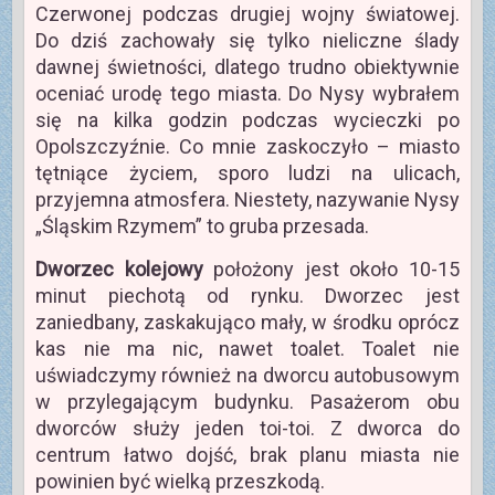
Czerwonej podczas drugiej wojny światowej.
Do dziś zachowały się tylko nieliczne ślady
dawnej świetności, dlatego trudno obiektywnie
oceniać urodę tego miasta. Do Nysy wybrałem
się na kilka godzin podczas wycieczki po
Opolszczyźnie. Co mnie zaskoczyło – miasto
tętniące życiem, sporo ludzi na ulicach,
przyjemna atmosfera. Niestety, nazywanie Nysy
„Śląskim Rzymem” to gruba przesada.
Dworzec kolejowy
położony jest około 10-15
minut piechotą od rynku. Dworzec jest
zaniedbany, zaskakująco mały, w środku oprócz
kas nie ma nic, nawet toalet. Toalet nie
uświadczymy również na dworcu autobusowym
w przylegającym budynku. Pasażerom obu
dworców służy jeden toi-toi. Z dworca do
centrum łatwo dojść, brak planu miasta nie
powinien być wielką przeszkodą.