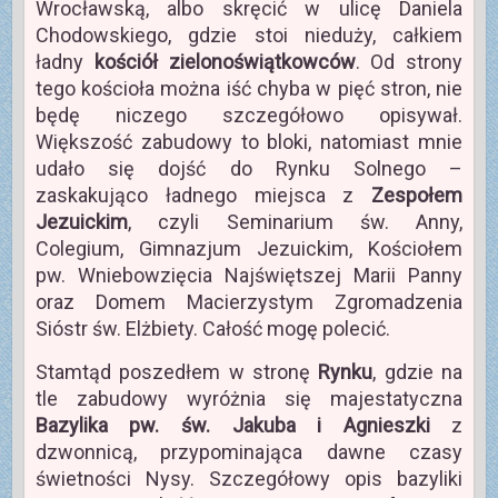
Wrocławską, albo skręcić w ulicę Daniela
Chodowskiego, gdzie stoi nieduży, całkiem
ładny
kościół zielonoświątkowców
. Od strony
tego kościoła można iść chyba w pięć stron, nie
będę niczego szczegółowo opisywał.
Większość zabudowy to bloki, natomiast mnie
udało się dojść do Rynku Solnego –
zaskakująco ładnego miejsca z
Zespołem
Jezuickim
, czyli Seminarium św. Anny,
Colegium, Gimnazjum Jezuickim, Kościołem
pw. Wniebowzięcia Najświętszej Marii Panny
oraz Domem Macierzystym Zgromadzenia
Sióstr św. Elżbiety. Całość mogę polecić.
Stamtąd poszedłem w stronę
Rynku
, gdzie na
tle zabudowy wyróżnia się majestatyczna
Bazylika pw. św. Jakuba i Agnieszki
z
dzwonnicą, przypominająca dawne czasy
świetności Nysy. Szczegółowy opis bazyliki