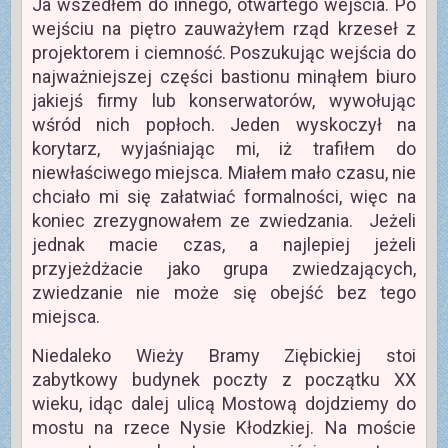
Ja wszedłem do innego, otwartego wejścia. Po
wejściu na piętro zauważyłem rząd krzeseł z
projektorem i ciemność. Poszukując wejścia do
najważniejszej części bastionu minąłem biuro
jakiejś firmy lub konserwatorów, wywołując
wśród nich popłoch. Jeden wyskoczył na
korytarz, wyjaśniając mi, iż trafiłem do
niewłaściwego miejsca. Miałem mało czasu, nie
chciało mi się załatwiać formalności, więc na
koniec zrezygnowałem ze zwiedzania. Jeżeli
jednak macie czas, a najlepiej jeżeli
przyjeżdżacie jako grupa zwiedzających,
zwiedzanie nie może się obejść bez tego
miejsca.
Niedaleko Wieży Bramy Ziębickiej stoi
zabytkowy budynek poczty z początku XX
wieku, idąc dalej ulicą Mostową dojdziemy do
mostu na rzece Nysie Kłodzkiej. Na moście