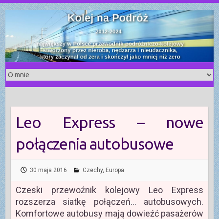
S
k
i
p
t
o
c
o
n
t
Leo Express – nowe
e
n
połączenia autobusowe
t
30 maja 2016
Czechy
,
Europa
Czeski przewoźnik kolejowy Leo Express
rozszerza siatkę połączeń… autobusowych.
Komfortowe autobusy mają dowieźć pasażerów