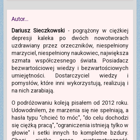
l
e
s
ę
n
k
(
)
i
w
i
n
O
ę
n
e
i
t
w
o
)
e
w
n
w
)
Autor…
i
o
y
e
w
m
r
y
o
Dariusz Sieczkowski
- pogrążony w ciężkiej
a
m
k
s
o
n
depresji kaleka po dwóch nowotworach
i
k
i
ę
n
e
uzdrawiany przez orzeczników, niespełniony
w
i
)
n
e
marzyciel, niespełniony naukowiec, największa
o
)
w
szmata współczesnego świata. Posiadacz
y
m
bezwartościowej wiedzy i bezwartościowych
o
k
umiejętności. Dostarczyciel wiedzy i
n
i
pomysłów, które inni wykorzystują, realizują i
e
)
na nich zarabiają.
O podróżowaniu koleją pisałem od 2012 roku.
Udowodniłem, że marzenia się nie spełniają, a
hasła typu "chcieć to móc", "do celu dochodzi
się ciężką pracą", "ograniczenia istnieją tylko w
głowie" i setki innych to kompletne bzdury.