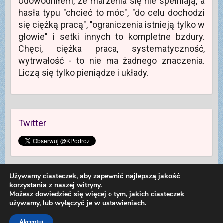
Udowodniłem, że marzenia się nie spełniają, a
hasła typu "chcieć to móc", "do celu dochodzi
się ciężką pracą", "ograniczenia istnieją tylko w
głowie" i setki innych to kompletne bzdury.
Chęci, ciężka praca, systematyczność,
wytrwałość - to nie ma żadnego znaczenia.
Liczą się tylko pieniądze i układy.
Twitter
Używamy ciasteczek, aby zapewnić najlepszą jakość
korzystania z naszej witryny.
Możesz dowiedzieć się więcej o tym, jakich ciasteczek
używamy, lub wyłączyć je w
ustawieniach
.
Copyright © 2026
Kolej na Podróż
. Theme by
Colorlib
Powered by
WordPress
Dariusz Sieczkowski od 2012 roku
Akceptuj