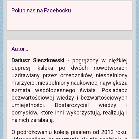
z
y
t
i
o
n
e
m
w
e
w
o
-
o
i
r
y
w
Polub nas na Facebooku
m
k
e
a
m
y
a
n
r
s
o
m
i
i
a
i
k
o
l
e
s
ę
n
k
(
)
i
w
i
n
O
ę
n
e
i
t
w
o
)
e
w
n
w
)
i
o
y
e
w
m
Autor…
r
y
o
a
m
k
s
o
n
Dariusz Sieczkowski
- pogrążony w ciężkiej
i
k
i
ę
n
e
depresji kaleka po dwóch nowotworach
w
i
)
n
e
uzdrawiany przez orzeczników, niespełniony
o
)
w
marzyciel, niespełniony naukowiec, największa
y
m
szmata współczesnego świata. Posiadacz
o
k
bezwartościowej wiedzy i bezwartościowych
n
i
umiejętności. Dostarczyciel wiedzy i
e
)
pomysłów, które inni wykorzystują, realizują i
na nich zarabiają.
O podróżowaniu koleją pisałem od 2012 roku.