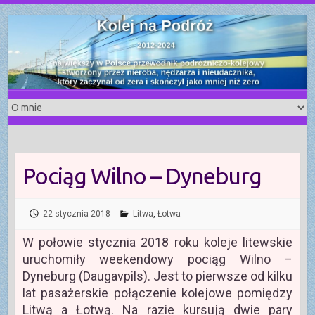
S
k
i
p
t
o
c
o
n
t
Pociąg Wilno – Dyneburg
e
n
t
22 stycznia 2018
Litwa
,
Łotwa
W połowie stycznia 2018 roku koleje litewskie
uruchomiły weekendowy pociąg Wilno –
Dyneburg (Daugavpils). Jest to pierwsze od kilku
lat pasażerskie połączenie kolejowe pomiędzy
Litwą a Łotwą. Na razie kursują dwie pary