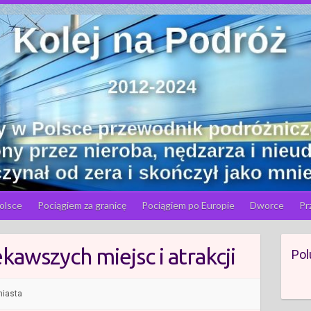
olsce
Pociągiem za granicę
Pociągiem po Europie
Dworce
Pr
kawszych miejsc i atrakcji
Pol
miasta