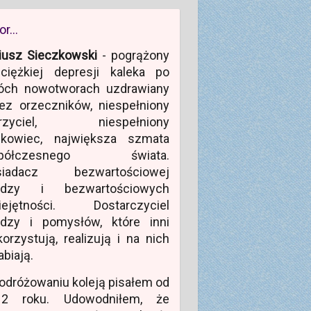
or…
iusz Sieczkowski
- pogrążony
ciężkiej depresji kaleka po
óch nowotworach uzdrawiany
ez orzeczników, niespełniony
rzyciel, niespełniony
ukowiec, największa szmata
półczesnego świata.
siadacz bezwartościowej
edzy i bezwartościowych
iejętności. Dostarczyciel
edzy i pomysłów, które inni
orzystują, realizują i na nich
abiają.
odróżowaniu koleją pisałem od
12 roku. Udowodniłem, że