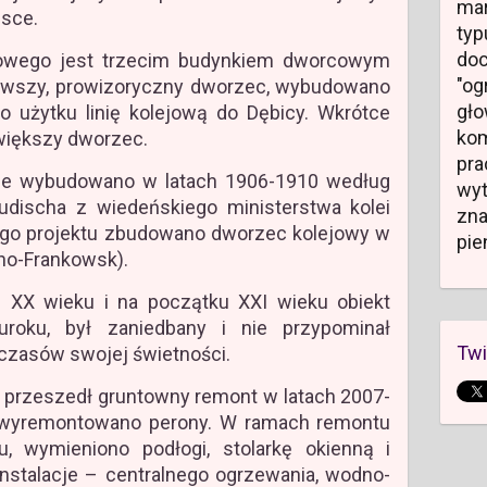
mar
lsce.
typ
do
owego jest trzecim budynkiem dworcowym
"og
rwszy, prowizoryczny dworzec, wybudowano
gł
o użytku linię kolejową do Dębicy. Wkrótce
kom
większy dworzec.
pr
ie wybudowano w latach 1906-1910 według
wyt
audischa z wiedeńskiego ministerstwa kolei
zn
go projektu zbudowano dworzec kolejowy w
pie
ano-Frankowsk).
h XX wieku i na początku XXI wieku obiekt
uroku, był zaniedbany i nie przypominał
Twi
czasów swojej świetności.
 przeszedł gruntowny remont w latach 2007-
h wyremontowano perony. W ramach remontu
, wymieniono podłogi, stolarkę okienną i
nstalacje – centralnego ogrzewania, wodno-