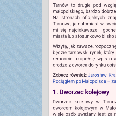
Tarnów to drugie pod wzgl
małopolskiego, bardzo dobrz
Na stronach oficjalnych znaj
Tarnowa, ja natomiast w swoi
mi się najciekawsze i godn
miasta lub stosunkowo blisko 
Wizytę, jak zawsze, rozpoczn
będzie tarnowski rynek, który
remoncie uzupełnię wpis o a
drodze z dworca do rynku opis
Zobacz również:
Jarosław
Kr
Pociągiem po Małopolsce – zaby
1. Dworzec kolejowy
Dworzec kolejowy w Tarnow
dworcem kolejowym w Małop
wiele osób uważany jest za n