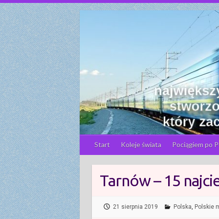
S
k
i
p
t
o
c
o
n
t
e
n
Start
Koleje świata
Pociągiem po P
t
Tarnów – 15 najcie
21 sierpnia 2019
Polska
,
Polskie 