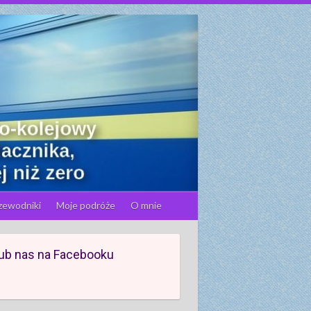
zewodniki
Moje podróże
O mnie
ub nas na Facebooku