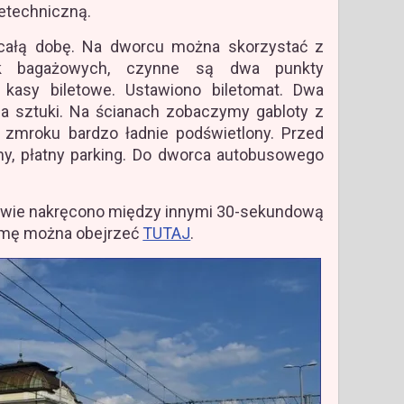
letechniczną.
całą dobę. Na dworcu można skorzystać z
ynek bagażowych, czynne są dwa punkty
 kasy biletowe. Ustawiono biletomat. Dwa
ia sztuki. Na ścianach zobaczymy gabloty z
o zmroku bardzo ładnie podświetlony. Przed
y, płatny parking. Do dworca autobusowego
wie nakręcono między innymi 30-sekundową
lamę można obejrzeć
TUTAJ
.