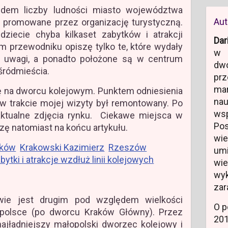
ędem liczby ludności miasto województwa
Aut
e promowane przez organizację turystyczną.
dziecie chyba kilkaset zabytków i atrakcji
Dar
m przewodniku opiszę tylko te, które wydały
w 
e uwagi, a ponadto położone są w centrum
dw
śródmieścia.
prz
ma
ę na dworcu kolejowym. Punktem odniesienia
na
 w trakcie mojej wizyty był remontowany. Po
ws
ktualne zdjęcia rynku. Ciekawe miejsca w
Po
zę natomiast na końcu artykułu.
wi
aków
Krakowski Kazimierz
Rzeszów
um
tki i atrakcje wzdłuż linii kolejowych
wi
wyk
zar
ie jest drugim pod względem wielkości
O p
olsce (po dworcu Kraków Główny). Przez
20
ajładniejszy małopolski dworzec kolejowy i