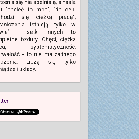
zenia się nie spełniają, a hasła
u "chcieć to móc", "do celu
chodzi się ciężką pracą",
raniczenia istnieją tylko w
owie" i setki innych to
pletne bzdury. Chęci, ciężka
aca, systematyczność,
rwałość - to nie ma żadnego
aczenia. Liczą się tylko
niądze i układy.
tter