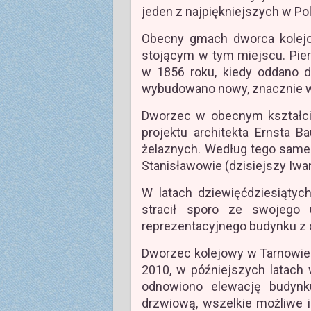
jeden z najpiękniejszych w Po
Obecny gmach dworca kolej
stojącym w tym miejscu. Pie
w 1856 roku, kiedy oddano d
wybudowano nowy, znacznie 
Dworzec w obecnym kształc
projektu architekta Ernsta B
żelaznych. Według tego same
Stanisławowie (dzisiejszy Iw
W latach dziewięćdziesiątyc
stracił sporo ze swojego 
reprezentacyjnego budynku z 
Dworzec kolejowy w Tarnowie
2010, w późniejszych latac
odnowiono elewację budynku
drzwiową, wszelkie możliwe i