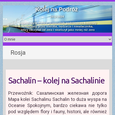
S
k
i
p
t
o
c
o
Rosja
n
t
e
n
t
Sachalin – kolej na Sachalinie
Przewoźnik: Сахалинская железная дорога
Mapa kolei Sachalinu Sachalin to duża wyspa na
Oceanie Spokojnym, bardzo ciekawa nie tylko
pod względem flory i fauny, historii, ale również