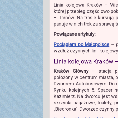
Linia kolejowa Kraków – Wiel
której przebieg częściowo pok
– Tarnów. Na trasie kursują p
panuje w nich tłok za sprawą t
Powiązane artykuły:
Pociągiem po Małopolsce
– p
wzdłuż czynnych linii kolejo
Linia kolejowa Kraków –
Kraków Główny
– stacja po
położony w centrum miasta, p
Dworcem Autobusowym. Do ulic
Rynku kolejnych 5. Spacer n
Kazimierz. Na dworcu jest ws
skrzynki bagażowe, toalety, p
„Biedronka”. Dworzec czynny 