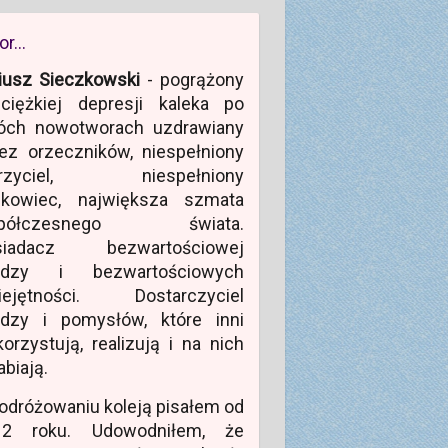
or…
iusz Sieczkowski
- pogrążony
ciężkiej depresji kaleka po
óch nowotworach uzdrawiany
ez orzeczników, niespełniony
rzyciel, niespełniony
ukowiec, największa szmata
półczesnego świata.
siadacz bezwartościowej
edzy i bezwartościowych
iejętności. Dostarczyciel
edzy i pomysłów, które inni
orzystują, realizują i na nich
abiają.
odróżowaniu koleją pisałem od
12 roku. Udowodniłem, że