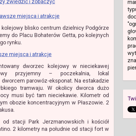
eży zwiedzić i zobaczyć
mar
typ
awsze miejsca i atrakcje
do
"og
 kolejowy blisko centrum dzielnicy Podgórze
gł
iemy do Placu Bohaterów Getta, po kolejnych
kom
go rynku.
pr
wyt
ze miejsca i atrakcje
zn
owany dworzec kolejowy w nieciekawej
pie
jowy przyjemny – poczekalnia, lokal
ed dworcem parowóz-eksponat. Na estakadzie
ybkiego tramwaju. W okolicy dworca dużo
ocy musi być tam nieciekawie. Kilometr od
Twi
ym obozie koncentracyjnym w Płaszowie. 2
akusa.
 od stacji Park Jerzmanowskich i kościół
tino. 2 kilometry na południe od stacji fort w