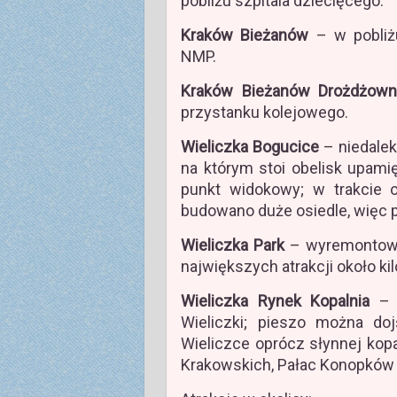
pobliżu szpitala dziecięcego.
Kraków Bieżanów
– w pobliż
NMP.
Kraków Bieżanów Drożdżown
przystanku kolejowego.
Wieliczka Bogucice
– niedalek
na którym stoi obelisk upamię
punkt widokowy; w trakcie 
budowano duże osiedle, więc pe
Wieliczka Park
– wyremontowan
największych atrakcji około ki
Wieliczka Rynek Kopalnia
– p
Wieliczki; pieszo można doj
Wieliczce oprócz słynnej kop
Krakowskich, Pałac Konopków i