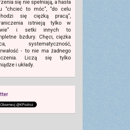
zenia się nie spełniają, a hasła
u "chcieć to móc", "do celu
chodzi się ciężką pracą",
raniczenia istnieją tylko w
owie" i setki innych to
pletne bzdury. Chęci, ciężka
aca, systematyczność,
rwałość - to nie ma żadnego
aczenia. Liczą się tylko
niądze i układy.
tter