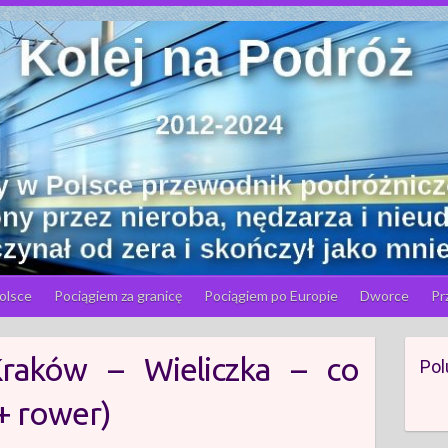
olsce
Pociągiem za granicę
Pociągiem po Europie
Dworce
Pr
Kraków – Wieliczka – co
Pol
+ rower)