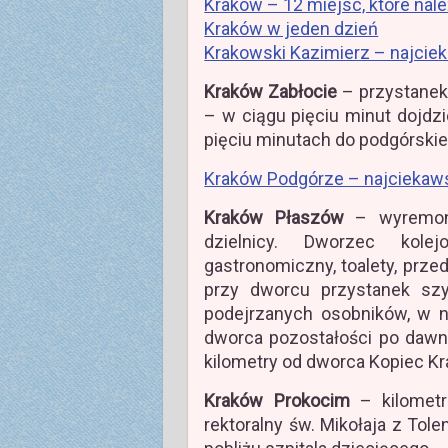
Kraków – 12 miejsc, które nal
Kraków w jeden dzień
Krakowski Kazimierz – najciek
Kraków Zabłocie
– przystanek
– w ciągu pięciu minut dojdz
pięciu minutach do podgórskie
Kraków Podgórze – najciekaws
Kraków Płaszów
– wyremont
dzielnicy. Dworzec kole
gastronomiczny, toalety, prz
przy dworcu przystanek sz
podejrzanych osobników, w n
dworca pozostałości po dawn
kilometry od dworca Kopiec Kr
Kraków Prokocim
– kilometr
rektoralny św. Mikołaja z Tolen