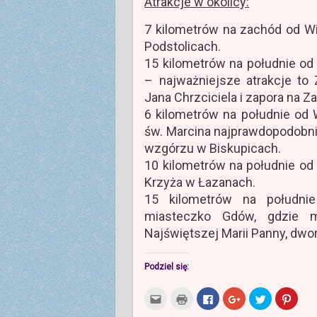
Atrakcje w okolicy:
7 kilometrów na zachód od Wi
Podstolicach.
15 kilometrów na południe od
– najważniejsze atrakcje to
Jana Chrzciciela i zapora na 
6 kilometrów na południe od W
św. Marcina najprawdopodobnie
wzgórzu w Biskupicach.
10 kilometrów na południe od 
Krzyża w Łazanach.
15 kilometrów na południe
miasteczko Gdów, gdzie m
Najświętszej Marii Panny, dw
Podziel się:
K
K
K
K
U
U
l
l
l
l
d
d
i
i
i
i
o
o