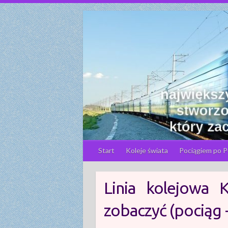
S
k
i
p
t
o
c
o
n
t
e
n
Start
Koleje świata
Pociągiem po P
t
Linia kolejowa 
zobaczyć (pociąg 