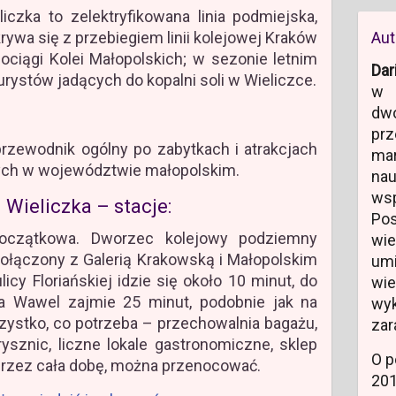
iczka to zelektryfikowana linia podmiejska,
rywa się z przebiegiem linii kolejowej Kraków
Aut
ociągi Kolei Małopolskich; w sezonie letnim
Dar
urystów jadących do kopalni soli w Wieliczce.
w 
dw
prz
rzewodnik ogólny po zabytkach i atrakcjach
ma
wych w województwie małopolskim.
na
ws
 Wieliczka – stacje:
Po
czątkowa. Dworzec kolejowy podziemny
wi
ołączony z Galerią Krakowską i Małopolskim
um
y Floriańskiej idzie się około 10 minut, do
wi
a Wawel zajmie 25 minut, podobnie jak na
wyk
zystko, co potrzeba – przechowalnia bagażu,
zar
rysznic, liczne lokale gastronomiczne, sklep
O p
przez cała dobę, można przenocować.
20