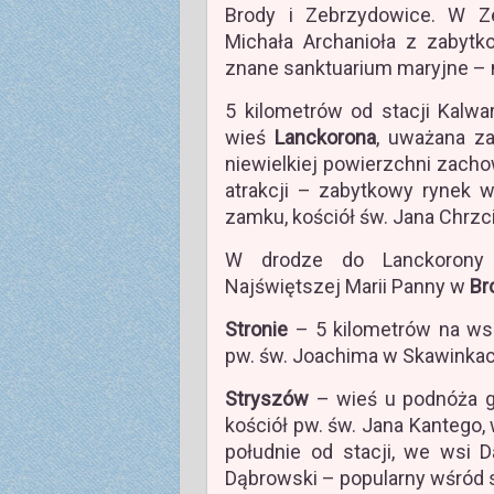
Brody i Zebrzydowice. W Z
Michała Archanioła z zabytk
znane sanktuarium maryjne – 
5 kilometrów od stacji Kalw
wieś
Lanckorona
, uważana za
niewielkiej powierzchni zacho
atrakcji – zabytkowy rynek w
zamku, kościół św. Jana Chrzci
W drodze do Lanckorony 
Najświętszej Marii Panny w
Br
Stronie
– 5 kilometrów na wsc
pw. św. Joachima w Skawinkac
Stryszów
– wieś u podnóża g
kościół pw. św. Jana Kantego, 
południe od stacji, we wsi 
Dąbrowski – popularny wśród