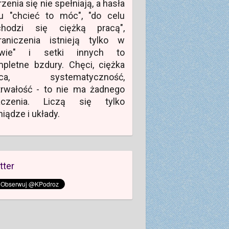
zenia się nie spełniają, a hasła
u "chcieć to móc", "do celu
chodzi się ciężką pracą",
raniczenia istnieją tylko w
owie" i setki innych to
pletne bzdury. Chęci, ciężka
aca, systematyczność,
rwałość - to nie ma żadnego
aczenia. Liczą się tylko
niądze i układy.
tter