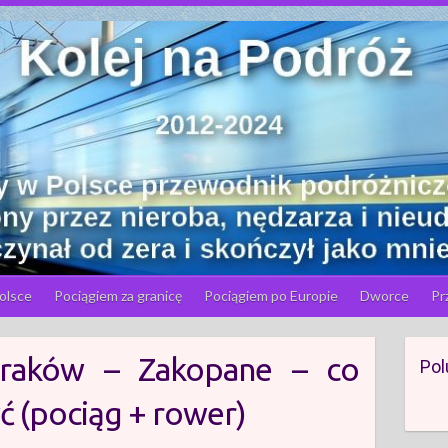
olsce
Pociągiem za granicę
Pociągiem po Europie
Dworce
Pr
 Kraków – Zakopane – co
Pol
yć (pociąg + rower)