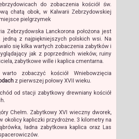
ebrzydowicach do zobaczenia kościół św.
ową chatą obok, w Kalwarii Zebrzydowskiej
miejsce pielgrzymek
aria Zebrzydowska Lanckorona położona jest
 jedną z najpiękniejszych polskich wsi. Na
wało się kilka wartych zobaczenia zabytków i
yglądający jak z poprzednich wieków, ruiny
ciela, zabytkowe wille i kaplica cmentarna.
warto zobaczyć kościół Wniebowzięcia
odach
z pierwszej połowy XVII wieku.
hód od stacji zabytkowy drewniany kościół
h.
óry Chełm. Zabytkowy XVI wieczny dworek,
w okolicy kapliczki przydrożne. 3 kilometry na
Dąbrówka, ładna zabytkowa kaplica oraz Las
 spacerowiczów.