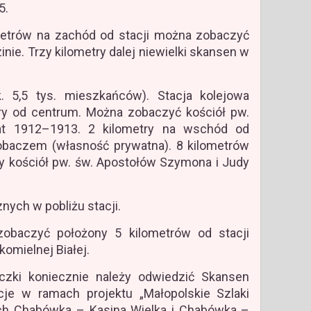
5.
etrów na zachód od stacji można zobaczyć
inie. Trzy kilometry dalej niewielki skansen w
 5,5 tys. mieszkańców). Stacja kolejowa
ry od centrum. Można zobaczyć kościół pw.
lat 1912–1913. 2 kilometry na wschód od
baczem (własność prywatna). 8 kilometrów
y kościół pw. św. Apostołów Szymona i Judy
znych w pobliżu stacji.
baczyć położony 5 kilometrów od stacji
komielnej Białej.
zki koniecznie należy odwiedzić Skansen
je w ramach projektu „Małopolskie Szlaki
sach Chabówka – Kasina Wielka i Chabówka –