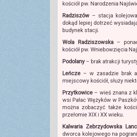
kościół pw. Narodzenia Najświ
Radziszów
– stacja kolejow
dokąd lepiej dotrzeć wysiada
budynek stacji.
Wola Radziszowska
– ponad 
kościół pw. Wniebowzięcia Naj
Podolany
– brak atrakcji turys
Leńcze
– w zasadzie brak at
miejscowy kościół, służy niek
Przytkowice
– wieś znana z k
wsi Pałac Wężyków w Paszków
można zobaczyć także kości
przełomie XIX i XX wieku.
Kalwaria Zebrzydowska Lanc
dworca kolejowego na pogran