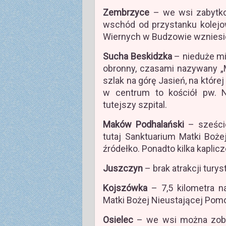
Zembrzyce
– we wsi zabytkow
wschód od przystanku kolejo
Wiernych w Budzowie wzniesi
Sucha Beskidzka
– nieduże mi
obronny, czasami nazywany 
szlak na górę Jasień, na której
w centrum to kościół pw. N
tutejszy szpital.
Maków Podhalański
– sześcio
tutaj Sanktuarium Matki Bożej
źródełko. Ponadto kilka kaplicz
Juszczyn
– brak atrakcji tury
Kojszówka
– 7,5 kilometra n
Matki Bożej Nieustającej Pom
Osielec
– we wsi można zobac