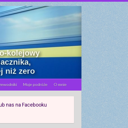
zewodniki
Moje podróże
O mnie
ub nas na Facebooku