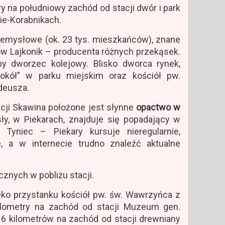
y na południowy zachód od stacji dwór i park
ie-Korabnikach.
emysłowe (ok. 23 tys. mieszkańców), znane
ów Lajkonik – producenta różnych przekąsek.
y dworzec kolejowy. Blisko dworca rynek,
okół” w parku miejskim oraz kościół pw.
deusza.
acji Skawina położone jest słynne
opactwo w
sły, w Piekarach, znajduje się popadający w
 Tyniec – Piekary kursuje nieregularnie,
, a w internecie trudno znaleźć aktualne
ycznych w pobliżu stacji.
ko przystanku kościół pw. św. Wawrzyńca z
ilometry na zachód od stacji Muzeum gen.
 6 kilometrów na zachód od stacji drewniany