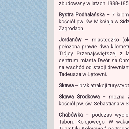
zbudowany w latach 1838-185
Bystra Podhalańska
– 7 kilom
kościół pw. św. Mikołaja w Sidz
Zagrodach.
Jordanów
– miasteczko (ok.
położona prawie dwa kilomet
Trójcy Przenajświętszej z 
centrum miasta Dwór na Chro
na wschód od stacji drewnian
Tadeusza w Łętowni.
Skawa
– brak atrakcji turystyc
Skawa Środkowa
– można zo
kościół pw. św. Sebastiana w S
Chabówka
– podczas wyciec
Taboru Kolejowego. W wakac
Turystyki Kolejowej” na tra