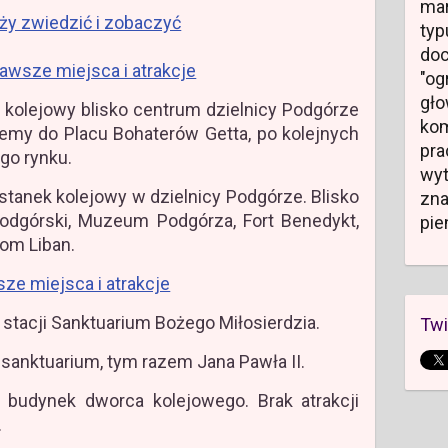
mar
eży zwiedzić i zobaczyć
typ
do
awsze miejsca i atrakcje
"og
gł
 kolejowy blisko centrum dzielnicy Podgórze
kom
iemy do Placu Bohaterów Getta, po kolejnych
pr
go rynku.
wyt
stanek kolejowy w dzielnicy Podgórze. Blisko
zn
odgórski, Muzeum Podgórza, Fort Benedykt,
pie
om Liban.
ze miejsca i atrakcje
 stacji Sanktuarium Bożego Miłosierdzia.
Twi
 sanktuarium, tym razem Jana Pawła II.
budynek dworca kolejowego. Brak atrakcji
.