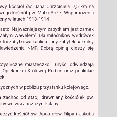
y kościół św. Jana Chrzciciela. 7,5 km na
wego kościół pw. Matki Bożej Wspomożenia
ony w latach 1913-1914
asto. Najważniejszym zabytkiem jest zamek
„Małym Wawelem”. Dla miłośników wędrówek
 stoi zabytkowa kaplica. Inny zabytek sakralny
awiedzenia NMP. Dobrą opinią cieszy się
tysięczne miasteczko. Turyści odwiedzają
 Opiekunki i Królowej Rodzin oraz pobliskie
ek.
stycznych w pobliżu przystanku kolejowego.
a zachód od stacji drewniany kościółek pw.
ocy we wsi Juszczyn Polany.
zyć kościół św. Apostołów Filipa i Jakuba