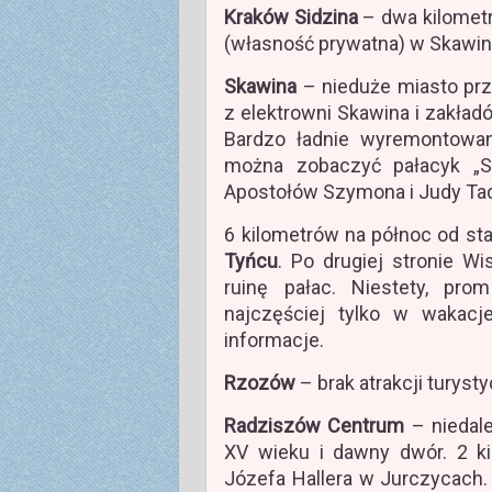
Kraków Sidzina
– dwa kilometr
(własność prywatna) w Skawin
Skawina
– nieduże miasto prz
z elektrowni Skawina i zakład
Bardzo ładnie wyremontowan
można zobaczyć pałacyk „S
Apostołów Szymona i Judy Ta
6 kilometrów na północ od st
Tyńcu
. Po drugiej stronie Wi
ruinę pałac. Niestety, prom
najczęściej tylko w wakacje
informacje.
Rzozów
– brak atrakcji turyst
Radziszów Centrum
– niedale
XV wieku i dawny dwór. 2 k
Józefa Hallera w Jurczycach.