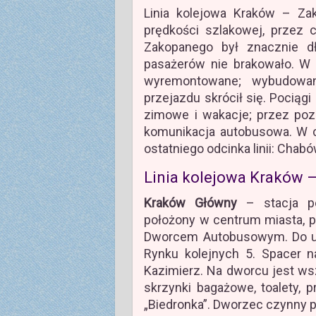
Linia kolejowa Kraków – Zak
prędkości szlakowej, przez
Zakopanego był znacznie d
pasażerów nie brakowało. W l
wyremontowane; wybudowan
przejazdu skrócił się. Pociągi 
zimowe i wakacje; przez poz
komunikacja autobusowa. W c
ostatniego odcinka linii: Cha
Linia kolejowa Kraków –
Kraków Główny
– stacja po
położony w centrum miasta, p
Dworcem Autobusowym. Do ulic
Rynku kolejnych 5. Spacer n
Kazimierz. Na dworcu jest ws
skrzynki bagażowe, toalety, p
„Biedronka”. Dworzec czynny 