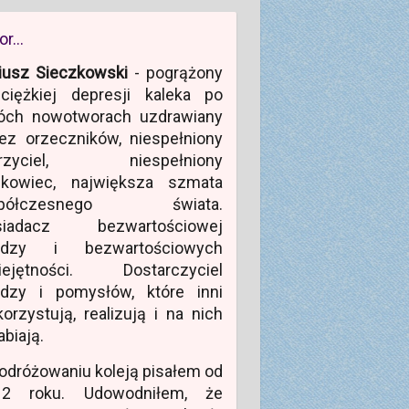
or…
iusz Sieczkowski
- pogrążony
ciężkiej depresji kaleka po
óch nowotworach uzdrawiany
ez orzeczników, niespełniony
rzyciel, niespełniony
ukowiec, największa szmata
półczesnego świata.
siadacz bezwartościowej
edzy i bezwartościowych
iejętności. Dostarczyciel
edzy i pomysłów, które inni
orzystują, realizują i na nich
abiają.
odróżowaniu koleją pisałem od
12 roku. Udowodniłem, że