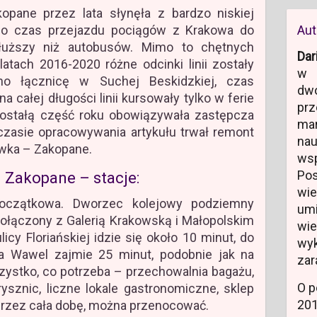
opane przez lata słynęła z bardzo niskiej
 co czas przejazdu pociągów z Krakowa do
Aut
łuższy niż autobusów. Mimo to chętnych
Dar
atach 2016-2020 różne odcinki linii zostały
w 
o łącznicę w Suchej Beskidzkiej, czas
dw
na całej długości linii kursowały tylko w ferie
prz
ostałą część roku obowiązywała zastępcza
ma
zasie opracowywania artykułu trwał remont
na
bówka – Zakopane.
ws
Po
 Zakopane – stacje:
wi
czątkowa. Dworzec kolejowy podziemny
um
ołączony z Galerią Krakowską i Małopolskim
wi
y Floriańskiej idzie się około 10 minut, do
wyk
a Wawel zajmie 25 minut, podobnie jak na
zar
zystko, co potrzeba – przechowalnia bagażu,
O p
rysznic, liczne lokale gastronomiczne, sklep
20
przez cała dobę, można przenocować.