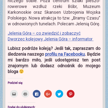
niczego sobie. Poza centrum szlaki pieszo-
rowerowe wzdłuż rzeki Bóbr, Muzeum
Karkonoskie oraz Skansen Uzbrojenia Wojska
Polskiego. Nowa atrakcja to tzw. „Bramy Czasu”
w odnowionych tunelach. Polecam Jelenią Górę.
Jelenia Góra – co zwiedzić i zobaczyć
Dworzec kolejowy Jelenia Góra – informator
Lubisz podróże koleją? Jeśli tak, zapraszam do
śledzenia naszego
profilu na Facebooku
. Będzie
mi bardzo miło, jeśli udostępnisz ten post
znajomym lub dodasz odnośnik do mojego
bloga
Podziel się:
K
K
K
K
U
U
l
l
l
l
d
d
i
i
i
i
o
o
k
k
k
k
s
s
n
n
n
n
t
t
i
i
i
i
ę
ę
Dodaj do ulubionych: