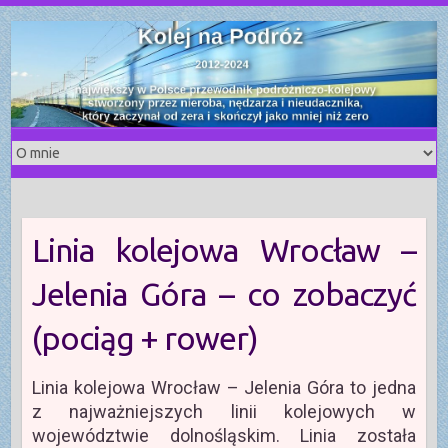
S
k
i
p
t
o
c
o
n
t
Linia kolejowa Wrocław –
e
n
Jelenia Góra – co zobaczyć
t
(pociąg + rower)
Linia kolejowa Wrocław – Jelenia Góra to jedna
z najważniejszych linii kolejowych w
województwie dolnośląskim. Linia została