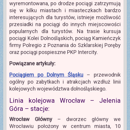
wyremontowana, po drodze pociągi zatrzymują
się w kilku miastach i miasteczkach bardzo
interesujących dla turystów, istnieje możliwość
przesiadki na pociągi do innych miejscowości
popularnych dla turystów. Na trasie kursuja
pociągi Kolei Dolnośląskich, pociąg Kamieńczyk
firmy Polregio z Poznania do Szklarskiej Poręby
oraz pociągi pospieszne PKP Intercity.
Powiązane artykuły:
Pociągiem po Dolnym Śląsku
– przewodnik
ogólny po zabytkach i atrakcjach wzdłuż linii
kolejowych województwa dolnośląskiego.
Linia kolejowa Wrocław – Jelenia
Góra – stacje:
Wrocław Główny
– dworzec główny we
Wrocławiu położony w centrum miasta, 10