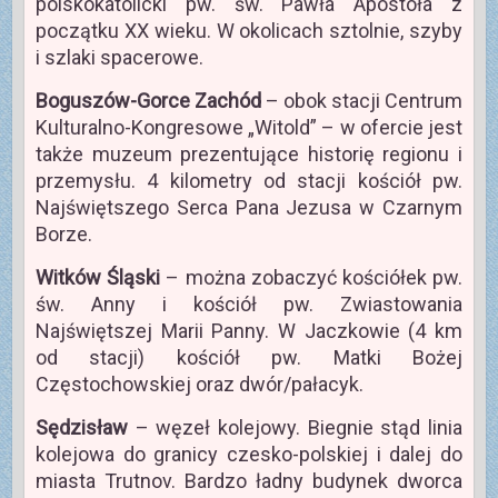
polskokatolicki pw. św. Pawła Apostoła z
początku XX wieku. W okolicach sztolnie, szyby
i szlaki spacerowe.
Boguszów-Gorce
Zachód
– obok stacji Centrum
Kulturalno-Kongresowe „Witold” – w ofercie jest
także muzeum prezentujące historię regionu i
przemysłu. 4 kilometry od stacji kościół pw.
Najświętszego Serca Pana Jezusa w Czarnym
Borze.
Witków Śląski
– można zobaczyć kościółek pw.
św. Anny i kościół pw. Zwiastowania
Najświętszej Marii Panny. W Jaczkowie (4 km
od stacji) kościół pw. Matki Bożej
Częstochowskiej oraz dwór/pałacyk.
Sędzisław
– węzeł kolejowy. Biegnie stąd linia
kolejowa do granicy czesko-polskiej i dalej do
miasta Trutnov. Bardzo ładny budynek dworca