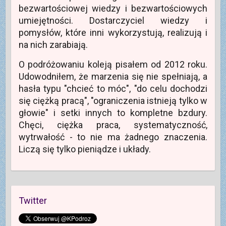
t
w
o
)
e
bezwartościowej wiedzy i bezwartościowych
w
n
w
)
i
o
y
umiejętności. Dostarczyciel wiedzy i
e
w
m
r
y
o
pomysłów, które inni wykorzystują, realizują i
a
m
k
s
o
n
na nich zarabiają.
i
k
i
ę
n
e
w
i
)
O podróżowaniu koleją pisałem od 2012 roku.
n
e
o
)
Udowodniłem, że marzenia się nie spełniają, a
w
y
hasła typu "chcieć to móc", "do celu dochodzi
m
o
się ciężką pracą", "ograniczenia istnieją tylko w
k
n
głowie" i setki innych to kompletne bzdury.
i
e
Chęci, ciężka praca, systematyczność,
)
wytrwałość - to nie ma żadnego znaczenia.
Liczą się tylko pieniądze i układy.
Twitter