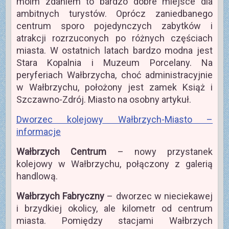
moim zdaniem to bardzo dobre miejsce dla
ambitnych turystów. Oprócz zaniedbanego
centrum sporo pojedynczych zabytków i
atrakcji rozrzuconych po różnych częściach
miasta. W ostatnich latach bardzo modna jest
Stara Kopalnia i Muzeum Porcelany. Na
peryferiach Wałbrzycha, choć administracyjnie
w Wałbrzychu, położony jest zamek Książ i
Szczawno-Zdrój. Miasto na osobny artykuł.
Dworzec kolejowy Wałbrzych-Miasto –
informacje
Wałbrzych Centrum
– nowy przystanek
kolejowy w Wałbrzychu, połączony z galerią
handlową.
Wałbrzych Fabryczny
– dworzec w nieciekawej
i brzydkiej okolicy, ale kilometr od centrum
miasta. Pomiędzy stacjami Wałbrzych