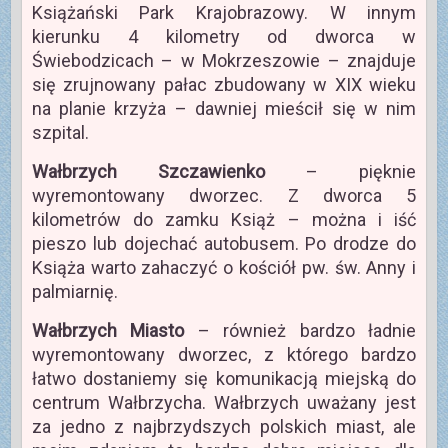
Książański Park Krajobrazowy. W innym
kierunku 4 kilometry od dworca w
Świebodzicach – w Mokrzeszowie – znajduje
się zrujnowany pałac zbudowany w XIX wieku
na planie krzyża – dawniej mieścił się w nim
szpital.
Wałbrzych Szczawienko
– pięknie
wyremontowany dworzec. Z dworca 5
kilometrów do zamku Książ – można i iść
pieszo lub dojechać autobusem. Po drodze do
Książa warto zahaczyć o kościół pw. św. Anny i
palmiarnię.
Wałbrzych Miasto
– również bardzo ładnie
wyremontowany dworzec, z którego bardzo
łatwo dostaniemy się komunikacją miejską do
centrum Wałbrzycha. Wałbrzych uważany jest
za jedno z najbrzydszych polskich miast, ale