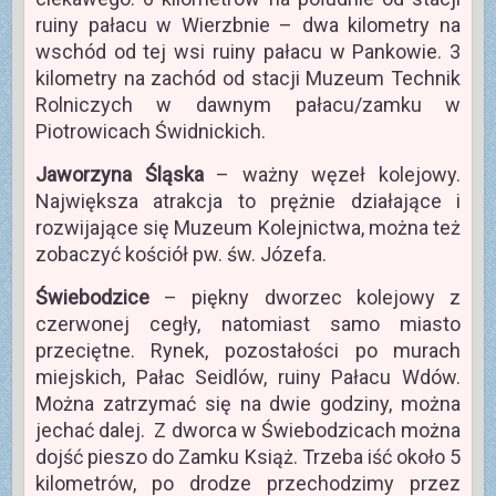
ruiny pałacu w Wierzbnie – dwa kilometry na
wschód od tej wsi ruiny pałacu w Pankowie. 3
kilometry na zachód od stacji Muzeum Technik
Rolniczych w dawnym pałacu/zamku w
Piotrowicach Świdnickich.
Jaworzyna Śląska
– ważny węzeł kolejowy.
Największa atrakcja to prężnie działające i
rozwijające się Muzeum Kolejnictwa, można też
zobaczyć kościół pw. św. Józefa.
Świebodzice
– piękny dworzec kolejowy z
czerwonej cegły, natomiast samo miasto
przeciętne. Rynek, pozostałości po murach
miejskich, Pałac Seidlów, ruiny Pałacu Wdów.
Można zatrzymać się na dwie godziny, można
jechać dalej. Z dworca w Świebodzicach można
dojść pieszo do Zamku Książ. Trzeba iść około 5
kilometrów, po drodze przechodzimy przez