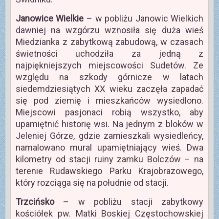
Janowice Wielkie
– w pobliżu Janowic Wielkich
dawniej na wzgórzu wznosiła się duża wieś
Miedzianka z zabytkową zabudową, w czasach
świetności uchodziła za jedną z
najpiękniejszych miejscowości Sudetów. Ze
względu na szkody górnicze w latach
siedemdziesiątych XX wieku zaczęła zapadać
się pod ziemię i mieszkańców wysiedlono.
Miejscowi pasjonaci robią wszystko, aby
upamiętnić historię wsi. Na jednym z bloków w
Jeleniej Górze, gdzie zamieszkali wysiedleńcy,
namalowano mural upamiętniający wieś. Dwa
kilometry od stacji ruiny zamku Bolczów – na
terenie Rudawskiego Parku Krajobrazowego,
który rozciąga się na południe od stacji.
Trzcińsko
– w pobliżu stacji zabytkowy
kościółek pw. Matki Boskiej Częstochowskiej