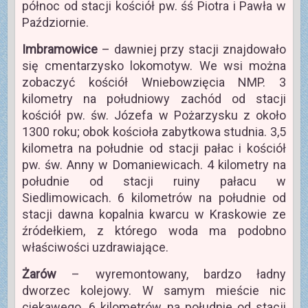
północ od stacji kościół pw. śś Piotra i Pawła w
Paździornie.
Imbramowice
– dawniej przy stacji znajdowało
się cmentarzysko lokomotyw. We wsi można
zobaczyć kościół Wniebowzięcia NMP. 3
kilometry na południowy zachód od stacji
kościół pw. św. Józefa w Pożarzysku z około
1300 roku; obok kościoła zabytkowa studnia. 3,5
kilometra na południe od stacji pałac i kościół
pw. św. Anny w Domaniewicach. 4 kilometry na
południe od stacji ruiny pałacu w
Siedlimowicach. 6 kilometrów na południe od
stacji dawna kopalnia kwarcu w Kraskowie ze
źródełkiem, z którego woda ma podobno
właściwości uzdrawiające.
Żarów
– wyremontowany, bardzo ładny
dworzec kolejowy. W samym mieście nic
ciekawego. 6 kilometrów na południe od stacji