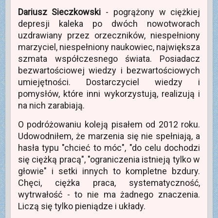
z
o
(
t
w
ę
e
w
O
w
n
w
Dariusz Sieczkowski
- pogrążony w ciężkiej
z
y
t
i
o
n
e
m
w
e
w
o
depresji kaleka po dwóch nowotworach
-
o
i
r
y
w
m
k
e
a
m
y
uzdrawiany przez orzeczników, niespełniony
a
n
r
s
o
m
i
i
a
i
k
o
marzyciel, niespełniony naukowiec, największa
l
e
s
ę
n
k
(
)
i
w
i
n
szmata współczesnego świata. Posiadacz
O
ę
n
e
i
t
w
o
)
e
bezwartościowej wiedzy i bezwartościowych
w
n
w
)
i
o
y
umiejętności. Dostarczyciel wiedzy i
e
w
m
r
y
o
pomysłów, które inni wykorzystują, realizują i
a
m
k
s
o
n
na nich zarabiają.
i
k
i
ę
n
e
w
i
)
O podróżowaniu koleją pisałem od 2012 roku.
n
e
o
)
Udowodniłem, że marzenia się nie spełniają, a
w
y
hasła typu "chcieć to móc", "do celu dochodzi
m
o
się ciężką pracą", "ograniczenia istnieją tylko w
k
n
głowie" i setki innych to kompletne bzdury.
i
e
Chęci, ciężka praca, systematyczność,
)
wytrwałość - to nie ma żadnego znaczenia.
Liczą się tylko pieniądze i układy.