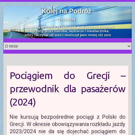
S
k
i
p
t
o
c
o
n
t
Pociągiem do Grecji –
e
n
przewodnik dla pasażerów
t
(2024)
Nie kursują bezpośrednie pociągi z Polski do
Grecji. W okresie obowiązywania rozkładu jazdy
2023/2024 nie da się dojechać pociągiem do