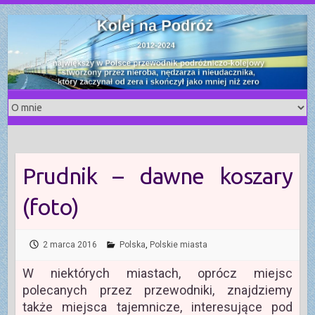
S
k
i
p
t
o
c
o
n
t
Prudnik – dawne koszary
e
n
(foto)
t
2 marca 2016
Polska
,
Polskie miasta
W niektórych miastach, oprócz miejsc
polecanych przez przewodniki, znajdziemy
także miejsca tajemnicze, interesujące pod