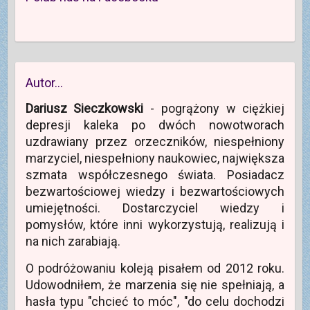
m
k
e
a
m
y
a
n
r
s
o
m
i
i
a
i
k
o
l
e
s
ę
n
k
(
)
i
w
i
n
O
ę
n
e
i
t
w
o
)
e
w
n
w
)
i
o
y
e
w
m
Autor…
r
y
o
a
m
k
s
o
n
Dariusz Sieczkowski
- pogrążony w ciężkiej
i
k
i
ę
n
e
depresji kaleka po dwóch nowotworach
w
i
)
n
e
uzdrawiany przez orzeczników, niespełniony
o
)
w
marzyciel, niespełniony naukowiec, największa
y
m
szmata współczesnego świata. Posiadacz
o
k
bezwartościowej wiedzy i bezwartościowych
n
i
umiejętności. Dostarczyciel wiedzy i
e
)
pomysłów, które inni wykorzystują, realizują i
na nich zarabiają.
O podróżowaniu koleją pisałem od 2012 roku.
Udowodniłem, że marzenia się nie spełniają, a
hasła typu "chcieć to móc", "do celu dochodzi