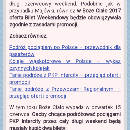
długi czerwcowy weekend. Podobnie jak w
przypadku Majówki, również
w Boże Ciało 2017
oferta Bilet Weekendowy będzie obowiązywała
zgodnie z zasadami promocji.
Zobacz również:
Podróż pociągiem po Polsce – przewodnik dla
pasażerów
Koleje wąskotorowe w Polsce – wykaz
czynnych kolejek
Tanie podróże z PKP Intercity – przegląd ofert i
promocji
Tanie podróże z Przewozami Regionalnymi –
przegląd ofert i promocji
W tym roku Boże Ciało wypada w czwartek 15
czerwca.
Osoby chcące podróżować pociągami
PKP Intercity przez cały długi weekend będą
musiały kupić dwa bilety: