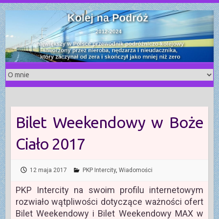
S
k
i
p
t
o
c
o
n
t
Bilet Weekendowy w Boże
e
n
Ciało 2017
t
12 maja 2017
PKP Intercity
,
Wiadomości
PKP Intercity na swoim profilu internetowym
rozwiało wątpliwości dotyczące ważności ofert
Bilet Weekendowy i Bilet Weekendowy MAX w