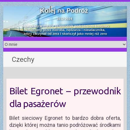
S
k
i
p
t
o
c
o
Czechy
n
t
e
n
t
Bilet Egronet – przewodnik
dla pasażerów
Bilet sieciowy Egronet to bardzo dobra oferta,
dzięki której można tanio podróżować środkami