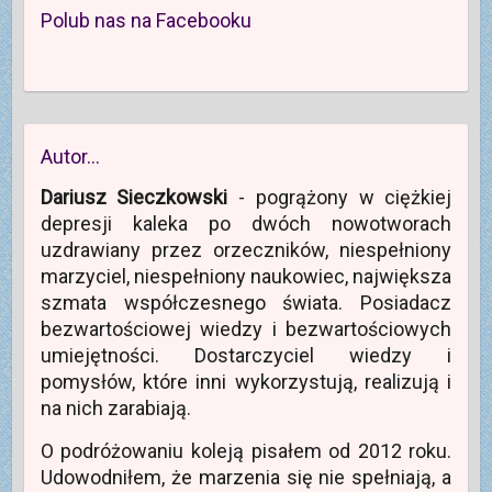
e
m
w
e
w
o
-
o
i
r
y
w
Polub nas na Facebooku
m
k
e
a
m
y
a
n
r
s
o
m
i
i
a
i
k
o
l
e
s
ę
n
k
(
)
i
w
i
n
O
ę
n
e
i
t
w
o
)
e
w
n
w
)
i
o
y
e
w
m
Autor…
r
y
o
a
m
k
s
o
n
Dariusz Sieczkowski
- pogrążony w ciężkiej
i
k
i
ę
n
e
depresji kaleka po dwóch nowotworach
w
i
)
n
e
uzdrawiany przez orzeczników, niespełniony
o
)
w
marzyciel, niespełniony naukowiec, największa
y
m
szmata współczesnego świata. Posiadacz
o
k
bezwartościowej wiedzy i bezwartościowych
n
i
umiejętności. Dostarczyciel wiedzy i
e
)
pomysłów, które inni wykorzystują, realizują i
na nich zarabiają.
O podróżowaniu koleją pisałem od 2012 roku.
Udowodniłem, że marzenia się nie spełniają, a