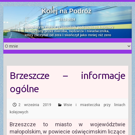
S
k
i
p
t
o
c
o
n
t
Brzeszcze – informacje
e
n
ogólne
t
2 września 2019
Wsie i miasteczka przy liniach
kolejowych
Brzeszcze to miasto w województwie
małopolskim, w powiecie oświęcimskim liczące