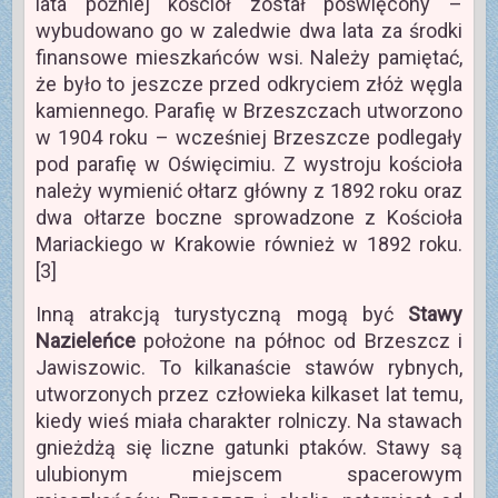
lata później kościół został poświęcony –
wybudowano go w zaledwie dwa lata za środki
finansowe mieszkańców wsi. Należy pamiętać,
że było to jeszcze przed odkryciem złóż węgla
kamiennego. Parafię w Brzeszczach utworzono
w 1904 roku – wcześniej Brzeszcze podlegały
pod parafię w Oświęcimiu. Z wystroju kościoła
należy wymienić ołtarz główny z 1892 roku oraz
dwa ołtarze boczne sprowadzone z Kościoła
Mariackiego w Krakowie również w 1892 roku.
[3]
Inną atrakcją turystyczną mogą być
Stawy
Nazieleńce
położone na północ od Brzeszcz i
Jawiszowic. To kilkanaście stawów rybnych,
utworzonych przez człowieka kilkaset lat temu,
kiedy wieś miała charakter rolniczy. Na stawach
gnieżdżą się liczne gatunki ptaków. Stawy są
ulubionym miejscem spacerowym