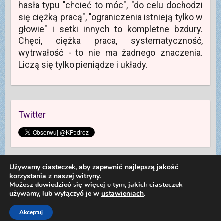
hasła typu "chcieć to móc", "do celu dochodzi
się ciężką pracą", "ograniczenia istnieją tylko w
głowie" i setki innych to kompletne bzdury.
Chęci, ciężka praca, systematyczność,
wytrwałość - to nie ma żadnego znaczenia.
Liczą się tylko pieniądze i układy.
Twitter
Używamy ciasteczek, aby zapewnić najlepszą jakość
korzystania z naszej witryny.
Możesz dowiedzieć się więcej o tym, jakich ciasteczek
używamy, lub wyłączyć je w
ustawieniach
.
Copyright © 2026
Kolej na Podróż
. Theme by
Colorlib
Powered by
WordPress
Dariusz Sieczkowski od 2012 roku
Akceptuj