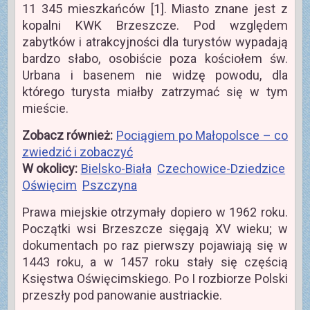
11 345 mieszkańców [1]. Miasto znane jest z
kopalni KWK Brzeszcze. Pod względem
zabytków i atrakcyjności dla turystów wypadają
bardzo słabo, osobiście poza kościołem św.
Urbana i basenem nie widzę powodu, dla
którego turysta miałby zatrzymać się w tym
mieście.
Zobacz również:
Pociągiem po Małopolsce – co
zwiedzić i zobaczyć
W okolicy:
Bielsko-Biała
Czechowice-Dziedzice
Oświęcim
Pszczyna
Prawa miejskie otrzymały dopiero w 1962 roku.
Początki wsi Brzeszcze sięgają XV wieku; w
dokumentach po raz pierwszy pojawiają się w
1443 roku, a w 1457 roku stały się częścią
Księstwa Oświęcimskiego. Po I rozbiorze Polski
przeszły pod panowanie austriackie.