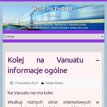
S
k
i
p
t
o
c
o
n
t
Kolej na Vanuatu –
e
n
informacje ogólne
t
19 września 2019
Koleje Świata
Na Vanuatu nie ma kolei.
Według różnych stron internetowych w