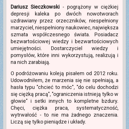
a
m
k
s
o
n
Dariusz Sieczkowski
- pogrążony w ciężkiej
i
k
i
ę
n
e
depresji kaleka po dwóch nowotworach
w
i
)
n
e
uzdrawiany przez orzeczników, niespełniony
o
)
w
marzyciel, niespełniony naukowiec, największa
y
m
szmata współczesnego świata. Posiadacz
o
k
bezwartościowej wiedzy i bezwartościowych
n
i
umiejętności. Dostarczyciel wiedzy i
e
)
pomysłów, które inni wykorzystują, realizują i
na nich zarabiają.
O podróżowaniu koleją pisałem od 2012 roku.
Udowodniłem, że marzenia się nie spełniają, a
hasła typu "chcieć to móc", "do celu dochodzi
się ciężką pracą", "ograniczenia istnieją tylko w
głowie" i setki innych to kompletne bzdury.
Chęci, ciężka praca, systematyczność,
wytrwałość - to nie ma żadnego znaczenia.
Liczą się tylko pieniądze i układy.