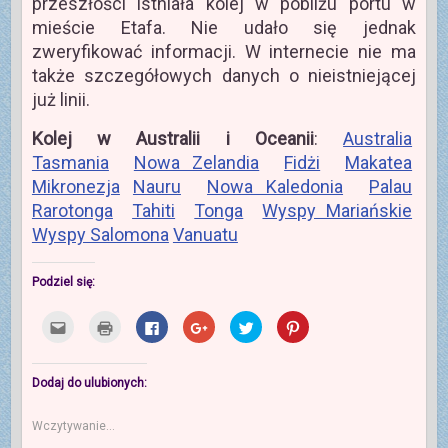
przeszłości istniała kolej w pobliżu portu w
mieście Etafa. Nie udało się jednak
zweryfikować informacji. W internecie nie ma
także szczegółowych danych o nieistniejącej
już linii.
Kolej w Australii i Oceanii
:
Australia
Tasmania
Nowa Zelandia
Fidżi
Makatea
Mikronezja
Nauru
Nowa Kaledonia
Palau
Rarotonga
Tahiti
Tonga
Wyspy Mariańskie
Wyspy Salomona
Vanuatu
Podziel się:
K
K
K
K
U
U
l
l
l
l
d
d
i
i
i
i
o
o
k
k
k
k
s
s
n
n
n
n
t
t
i
i
i
i
ę
ę
Dodaj do ulubionych:
j
j
j
j
p
p
,
b
,
,
n
n
a
y
a
a
i
i
Wczytywanie...
b
w
b
b
j
e
y
y
y
y
n
j