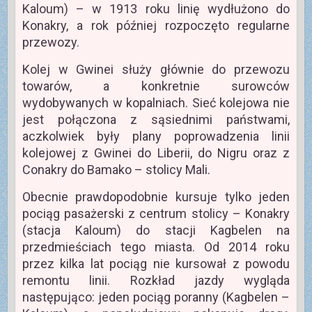
Kaloum) – w 1913 roku linię wydłużono do
Konakry, a rok później rozpoczęto regularne
przewozy.
Kolej w Gwinei służy głównie do przewozu
towarów, a konkretnie surowców
wydobywanych w kopalniach. Sieć kolejowa nie
jest połączona z sąsiednimi państwami,
aczkolwiek były plany poprowadzenia linii
kolejowej z Gwinei do Liberii, do Nigru oraz z
Conakry do Bamako – stolicy Mali.
Obecnie prawdopodobnie kursuje tylko jeden
pociąg pasażerski z centrum stolicy – Konakry
(stacja Kaloum) do stacji Kagbelen na
przedmieściach tego miasta. Od 2014 roku
przez kilka lat pociąg nie kursował z powodu
remontu linii. Rozkład jazdy wygląda
następująco: jeden pociąg poranny (Kagbelen –