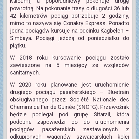
Kaloum), a popołudniowy pokonuje drogę
powrotną. Na pokonanie trasy o długości 36 lub
42 kilometrów pociąg potrzebuje 2 godziny,
mimo to nazywa się Conakry Express. Ponadto
jedna pociągów kursuje na odcinku Kagbelen –
Simbaya. Pociągi jeżdżą od poniedziałku do
piątku.
W 2018 roku kursowanie pociągu zostało
zawieszone na 5 miesięcy ze względów
sanitarnych.
W 2020 roku planowane jest uruchomienie
drugiego pociągu pasażerskiego – Bluetrain
obsługiwanego przez Société Nationale des
Chemins de Fer de Guinée (SNCFG). Przewoźnik
będzie podlegał pod grupę Sitarail, która
podobne zapowiedzi co do uruchomienia
pociągów pasażerskich zestawionych z
odkupionych wagonów szwajcarskich kolei