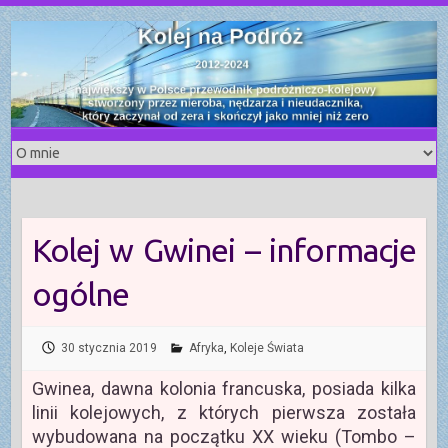
S
k
i
p
t
o
c
o
n
t
Kolej w Gwinei – informacje
e
n
ogólne
t
30 stycznia 2019
Afryka
,
Koleje Świata
Gwinea, dawna kolonia francuska, posiada kilka
linii kolejowych, z których pierwsza została
wybudowana na początku XX wieku (Tombo –