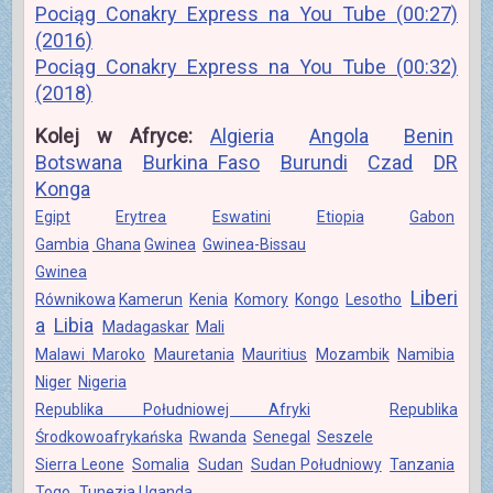
Pociąg Conakry Express na You Tube (00:27)
(2016)
Pociąg Conakry Express na You Tube (00:32)
(2018)
Kolej w Afryce:
Algieria
Angola
Benin
Botswana
Burkina Faso
Burundi
Czad
DR
Konga
Egipt
Erytrea
Eswatini
Etiopia
Gabon
Gambia
Ghana
Gwinea
Gwinea-Bissau
Gwinea
Liberi
Równikowa
Kamerun
Kenia
Komory
Kongo
Lesotho
a
Libia
Madagaskar
Mali
Malawi
Maroko
Mauretania
Mauritius
Mozambik
Namibia
Niger
Nigeria
Republika Południowej Afryki
Republika
Środkowoafrykańska
Rwanda
Senegal
Seszele
Sierra Leone
Somalia
Sudan
Sudan Południowy
Tanzania
Togo
Tunezja
Uganda