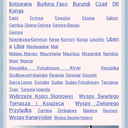
Botswana
Burkina Faso
Burundi
Czad
DR
Konga
Egipt
Erytrea
Eswatini
Etiopia
Gabon
Gambia
Ghana
Gwinea
Gwinea-Bissau
Gwinea
Liberi
Równikowa
Kamerun
Kenia
Komory
Kongo
Lesotho
a
Libia
Madagaskar
Mali
Malawi
Maroko
Mauretania
Mauritius
Mozambik
Namibia
Niger
Nigeria
Republika Południowej Afryki
Republika
Środkowoafrykańska
Rwanda
Senegal
Seszele
Sierra Leone
Somalia
Sudan
Sudan Południowy
Tanzania
Togo
Tunezja
Uganda
Wybrzeże Kości
Słoniowej
Wyspy Świętego
Tomasza i Książęca
Wyspy Zielonego
Przylądka
Zambia
Zimbabwe
Madera
Reunion
Wyspy Kanaryjskie
Wyspa Świętej Heleny