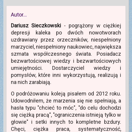
i
o
y
e
w
m
r
y
o
a
m
k
Autor…
s
o
n
i
k
i
ę
n
e
Dariusz Sieczkowski
- pogrążony w ciężkiej
w
i
)
n
e
depresji kaleka po dwóch nowotworach
o
)
w
uzdrawiany przez orzeczników, niespełniony
y
m
marzyciel, niespełniony naukowiec, największa
o
k
szmata współczesnego świata. Posiadacz
n
i
bezwartościowej wiedzy i bezwartościowych
e
)
umiejętności. Dostarczyciel wiedzy i
pomysłów, które inni wykorzystują, realizują i
na nich zarabiają.
O podróżowaniu koleją pisałem od 2012 roku.
Udowodniłem, że marzenia się nie spełniają, a
hasła typu "chcieć to móc", "do celu dochodzi
się ciężką pracą", "ograniczenia istnieją tylko w
głowie" i setki innych to kompletne bzdury.
Chęci, ciężka praca, systematyczność,