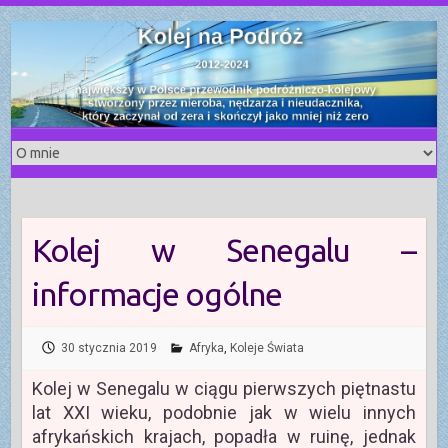
S
k
i
p
t
o
c
o
n
t
Kolej w Senegalu –
e
n
informacje ogólne
t
30 stycznia 2019
Afryka
,
Koleje Świata
Kolej w Senegalu w ciągu pierwszych piętnastu
lat XXI wieku, podobnie jak w wielu innych
afrykańskich krajach, popadła w ruinę, jednak