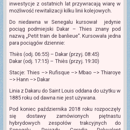
inwestycje z ostatnich lat przywracają wiarę w
możliwość rewitalizacji kilku linii kolejowych.
Do niedawna w Senegalu kursował jedynie
pociąg podmiejski Dakar – Thies znany pod
nazwą „Petit train de banlieue”. Kursowała jedna
para pociągów dziennie:
Thiès (odj. 06:55) – Dakar (przyj. 08:45)
Dakar (odj. 17:15) – Thiès (przyj. 19:30)
Stacje: Thies –> Rufisque –> Mbao –> Thiaroye
–> Hann –> Dakar
Linia z Dakaru do Saint Louis oddana do użytku w
1885 roku od dawna nie jest używana.
Pod koniec października 2018 roku rozpoczęły
się dostawy zamówionych piętnastu
hybrydowych zespołów trakcyjnych do
Senegalu. Pojazdy Coradia Polyvalent